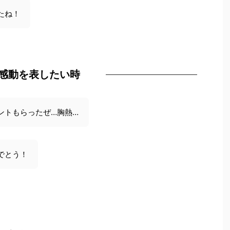
たね！
感動を表したい時
ントもらったぜ…胸熱…
でとう！