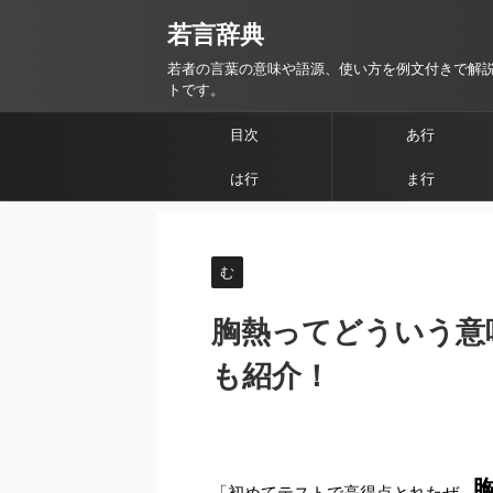
若言辞典
若者の言葉の意味や語源、使い方を例文付きで解
トです。
目次
あ行
は行
ま行
む
胸熱ってどういう意
も紹介！
「初めてテストで高得点とれたぜ…