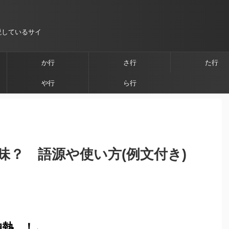
説しているサイ
か行
さ行
た行
や行
ら行
味？ 語源や使い方(例文付き)
胸熱…！
」