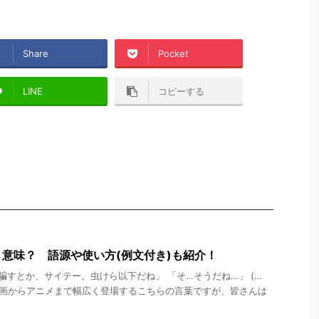
Share
Pocket
LINE
コピーする
意味？ 語源や使い方(例文付き)も紹介！
すとか、サイテー。虫けら以下だね」 「そ…そうだね…」 (…
映画からアニメまで幅広く登場するこちらの言葉ですが、皆さんは