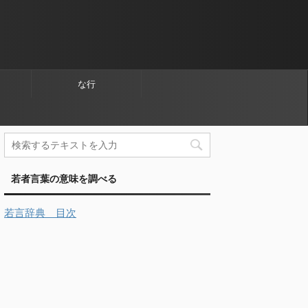
な行
若者言葉の意味を調べる
若言辞典 目次