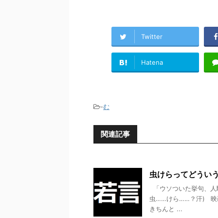
Twitter
Hatena
-
む
関連記事
虫けらってどういう
「ウソついた挙句、人騙
虫……けら……？汗) 
きちんと ...