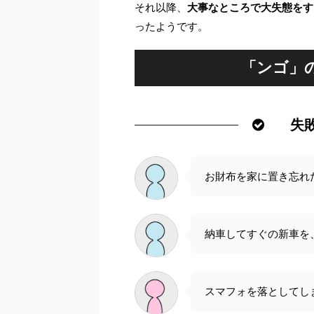
それ以降、
大事なところで大失態をす
ったようです。
「ンゴ」
失
お財布を家に置き忘れ
納車してすぐの新車を
スマフォを落としてし