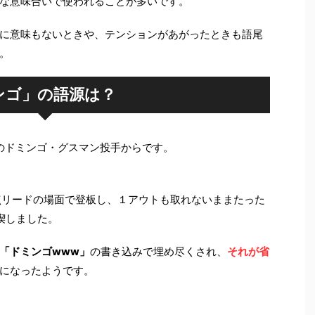
な意味合いで使われることが多いです。
に意味もないときや、テンションがあがったときも語尾
。
ンゴ」の語源は？
のドミンゴ・グスマン投手からです。
2点リードの場面で登板し、１アウトも取れないままたった
喫しました。
「ドミンゴwww」
の書き込みで埋め尽くされ、
それが省
になったようです。