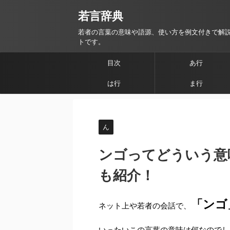
若言辞典
若者の言葉の意味や語源、使い方を例文付きで解
トです。
目次
あ行
は行
ま行
ん
ンゴってどういう意味
も紹介！
「ンゴ
ネット上や若者の会話で、
いったいこの言葉の意味は何なのでし