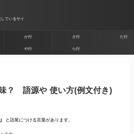
説しているサイ
か行
さ行
た行
や行
ら行
？ 語源や 使い方(例文付き)
」
と語尾につける言葉があります。
ょうか。