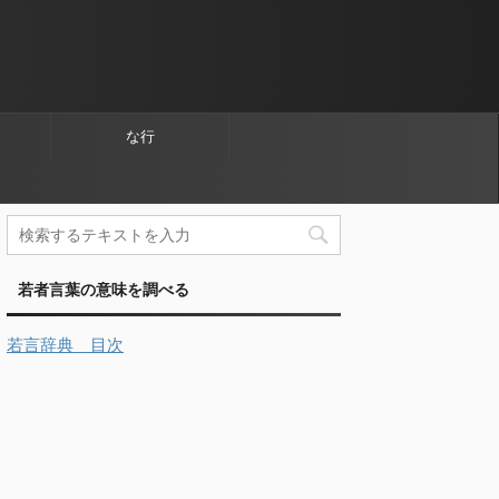
な行
若者言葉の意味を調べる
若言辞典 目次