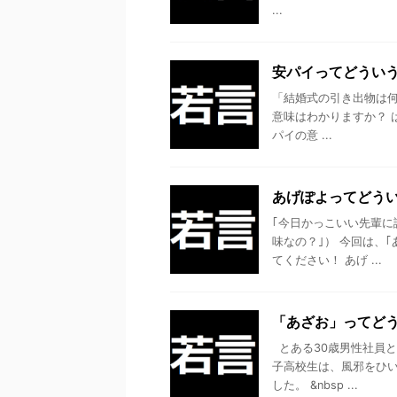
...
安パイってどういう
「結婚式の引き出物は何
意味はわかりますか？ 
パイの意 ...
あげぽよってどうい
｢今日かっこいい先輩に
味なの？｣） 今回は、
てください！ あげ ...
「あざお」ってどう
とある30歳男性社員と
子高校生は、風邪をひい
した。 &nbsp ...