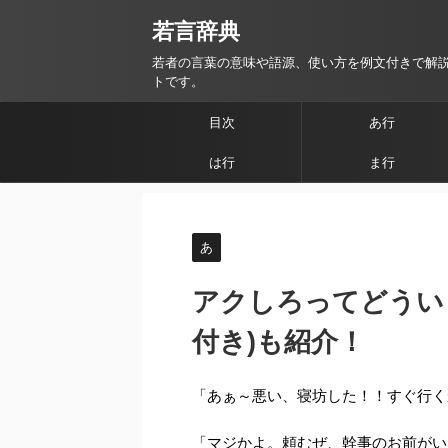
若言辞典
若者の言葉の意味や語源、使い方を例文付きで解
トです。
目次
あ行
は行
ま行
あ
アクしろってどうい
付き)も紹介！
「あぁ～悪い、寝坊した！！すぐ行く
「マジかよ。頼むぜ、幹事のお前がい