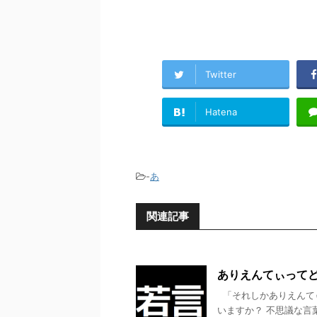
Twitter
Hatena
-
あ
関連記事
ありえんてぃってど
「それしかありえんて
いますか？ 不思議な言