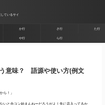
説しているサイ
か行
さ行
た行
や行
ら行
う意味？ 語源や使い方(例文
から！」
ないと合コン始まんねーだろうがよ！先に店入ってるか