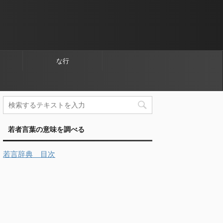
な行
若者言葉の意味を調べる
若言辞典 目次