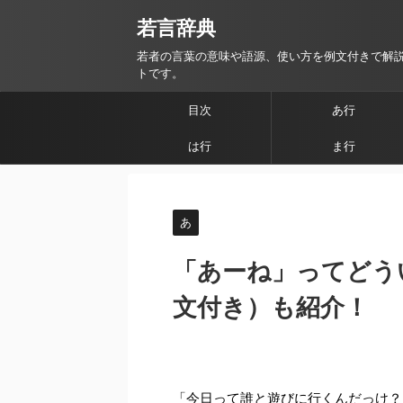
若言辞典
若者の言葉の意味や語源、使い方を例文付きで解
トです。
目次
あ行
は行
ま行
あ
「あーね」ってどう
文付き）も紹介！
「今日って誰と遊びに行くんだっけ？