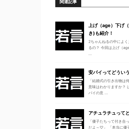
関連記事
上げ（age）下げ
き)も紹介！
2ちゃんねるの中によく見ら
るの？ 今回は上げ（a
...
安パイってどういう
「結婚式の引き出物は何
意味はわかりますか？ 
パイの意 ...
アチュラチュってど
「優子たちって付き合っ
だよ～♡」 「本当に優