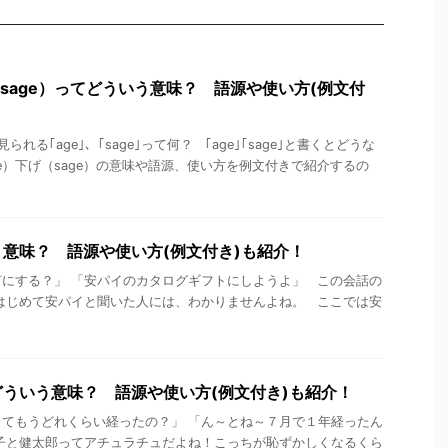
（sage）ってどういう意味？ 語源や使い方(例文付
れる｢age｣、｢sage｣って何？ ｢age｣｢sage｣と書くとどうな
ge）下げ（sage）の意味や語源、使い方を例文付きで紹介するの
意味？ 語源や使い方(例文付き)も紹介！
にする？」 「安パイのカタログギフトにしようよ」 この会話の
はじめて安パイと聞いた人には、わかりませんよね。 ここでは安
ういう意味？ 語源や使い方(例文付き)も紹介！
てもうどれくらい経ったの？」 「ん～とね～７月で１年経ったん
子と健太郎ってアチュラチュだよね！こっちが恥ずかしくなるくら