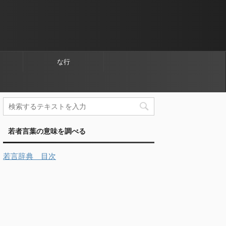
な行
若者言葉の意味を調べる
若言辞典 目次