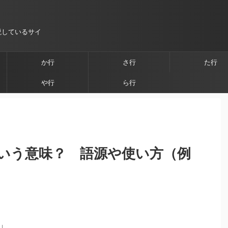
説しているサイ
か行
さ行
た行
や行
ら行
いう意味？ 語源や使い方（例
」